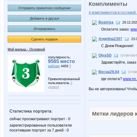
Комплименты
Отправить приватное сообщение
4 комплиментов в гостевой 
Добавить в друзья
Beatrisa
29.12.202
Игнорировать
Оплатите заказ:
www
Angelina2307
23.
Сделать подарок
С Днем Рождения!
Мой малыш - Основной
OlyaSD
(отвечае
популярность:
9565 место
Здравствуйте, заказ
рейтинг
4459
?
Весна29.04
(отв
где оплата?
www.nn.r
Привилегированный
пользователь
3
уровня
Вы не авторизованы! Чтоб
Статистика портрета:
Метки лидеров
сейчас просматривают портрет - 0
зарегистрированные пользователи
посетившие портрет за 7 дней - 0