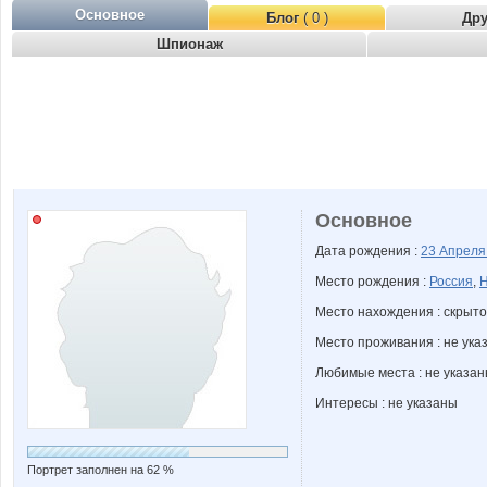
Основное
Блог
( 0 )
Др
Шпионаж
Основное
Дата рождения :
23 Апрел
Место рождения :
Россия
,
Н
Место нахождения : скрыто
Место проживания : не ука
Любимые места : не указа
Интересы : не указаны
Портрет заполнен на 62 %